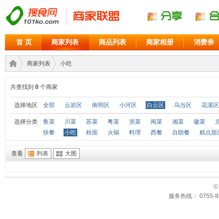
首 页
商家列表
商品列表
商家相册
消费券
商家列表
小吃
共查找到
0
个商家
商家
›
›
选择地区
全部
云岩区
南明区
小河区
白云区
乌当区
花溪区
选择分类
鲁菜
川菜
苏菜
粤菜
浙菜
闽菜
湘菜
徽菜
快餐
小吃
粉面
火锅
料理
西餐
自助餐
糕点甜
查看
列表
大图
©
服务热线： 0755-88
联盟