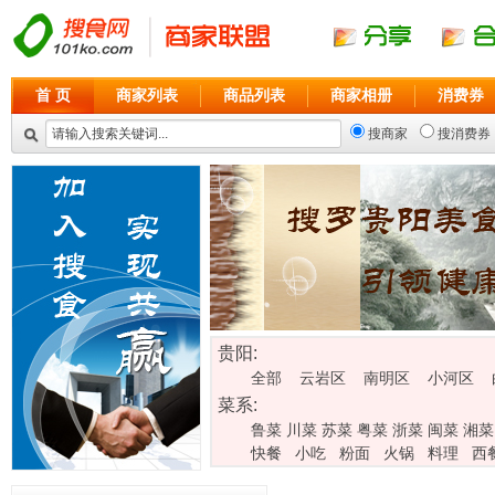
首 页
商家列表
商品列表
商家相册
消费券
搜商家
搜消费券
贵阳:
全部
云岩区
南明区
小河区
菜系:
鲁菜
川菜
苏菜
粤菜
浙菜
闽菜
湘菜
快餐
小吃
粉面
火锅
料理
西