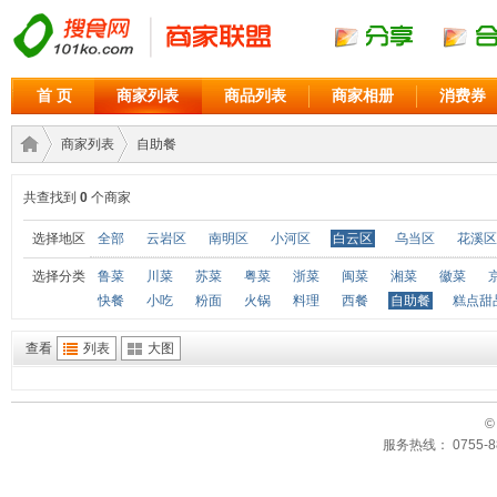
首 页
商家列表
商品列表
商家相册
消费券
商家列表
自助餐
共查找到
0
个商家
商家
›
›
选择地区
全部
云岩区
南明区
小河区
白云区
乌当区
花溪区
选择分类
鲁菜
川菜
苏菜
粤菜
浙菜
闽菜
湘菜
徽菜
快餐
小吃
粉面
火锅
料理
西餐
自助餐
糕点甜
查看
列表
大图
©
服务热线： 0755-88
联盟