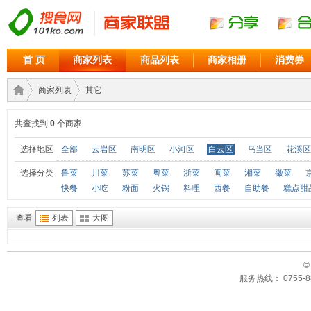
首 页
商家列表
商品列表
商家相册
消费券
商家列表
其它
共查找到
0
个商家
商家
›
›
选择地区
全部
云岩区
南明区
小河区
白云区
乌当区
花溪区
选择分类
鲁菜
川菜
苏菜
粤菜
浙菜
闽菜
湘菜
徽菜
快餐
小吃
粉面
火锅
料理
西餐
自助餐
糕点甜
查看
列表
大图
©
服务热线： 0755-88
联盟