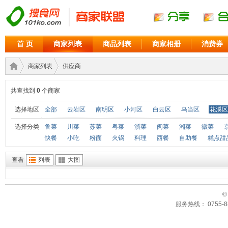
首 页
商家列表
商品列表
商家相册
消费券
商家列表
供应商
共查找到
0
个商家
商家
›
›
选择地区
全部
云岩区
南明区
小河区
白云区
乌当区
花溪区
选择分类
鲁菜
川菜
苏菜
粤菜
浙菜
闽菜
湘菜
徽菜
快餐
小吃
粉面
火锅
料理
西餐
自助餐
糕点甜
查看
列表
大图
©
服务热线： 0755-88
联盟