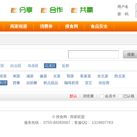
用户名
密 码
商家相册
消费券
搜食网
食品安全
搜索
河区
白云区
乌当区
花溪区
近郊
浙菜
闽菜
湘菜
徽菜
京菜
鄂菜
客家菜
东北菜
西北菜
料理
西餐
自助餐
糕点甜品
咖啡奶茶
其它
供应商
默认
|
浏览量
|
会员卡
已认领
© 搜食网 - 商家联盟
服务热线： 0755-88360067
|
客服QQ： 1319607763