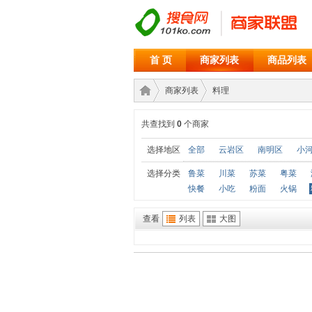
首 页
商家列表
商品列表
商家列表
料理
共查找到
0
个商家
商家
›
›
选择地区
全部
云岩区
南明区
小
选择分类
鲁菜
川菜
苏菜
粤菜
快餐
小吃
粉面
火锅
查看
列表
大图
联盟