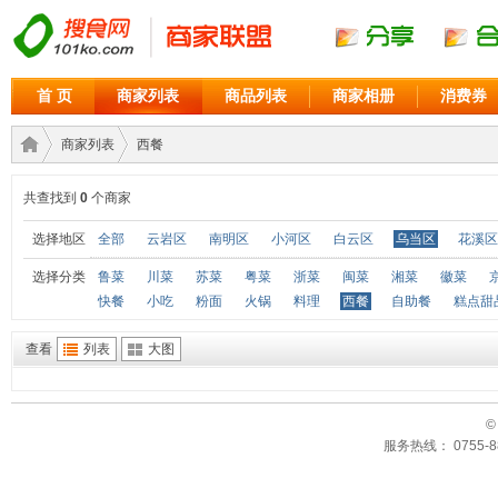
首 页
商家列表
商品列表
商家相册
消费券
商家列表
西餐
共查找到
0
个商家
商家
›
›
选择地区
全部
云岩区
南明区
小河区
白云区
乌当区
花溪区
选择分类
鲁菜
川菜
苏菜
粤菜
浙菜
闽菜
湘菜
徽菜
快餐
小吃
粉面
火锅
料理
西餐
自助餐
糕点甜
查看
列表
大图
©
服务热线： 0755-88
联盟