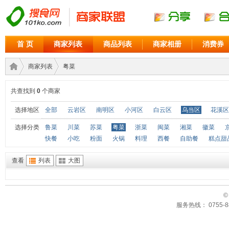
首 页
商家列表
商品列表
商家相册
消费券
商家列表
粤菜
共查找到
0
个商家
商家
›
›
选择地区
全部
云岩区
南明区
小河区
白云区
乌当区
花溪区
选择分类
鲁菜
川菜
苏菜
粤菜
浙菜
闽菜
湘菜
徽菜
快餐
小吃
粉面
火锅
料理
西餐
自助餐
糕点甜
查看
列表
大图
©
服务热线： 0755-88
联盟