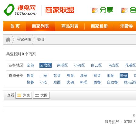
首 页
商家列表
商品列表
商家相册
消费券
商家列表
徽菜
共查找到
0
个商家
商家
›
›
选择地区
全部
云岩区
南明区
小河区
白云区
乌当区
花溪区
选择分类
鲁菜
川菜
苏菜
粤菜
浙菜
闽菜
湘菜
徽菜
快餐
小吃
粉面
火锅
料理
西餐
自助餐
糕点甜
查看
列表
大图
©
服务热线： 0755-88
联盟