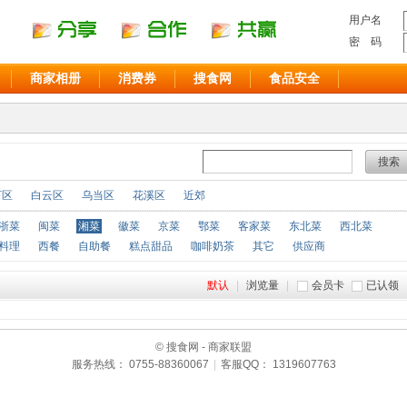
用户名
密 码
商家相册
消费券
搜食网
食品安全
搜索
河区
白云区
乌当区
花溪区
近郊
浙菜
闽菜
湘菜
徽菜
京菜
鄂菜
客家菜
东北菜
西北菜
料理
西餐
自助餐
糕点甜品
咖啡奶茶
其它
供应商
默认
|
浏览量
|
会员卡
已认领
© 搜食网 - 商家联盟
服务热线： 0755-88360067
|
客服QQ： 1319607763