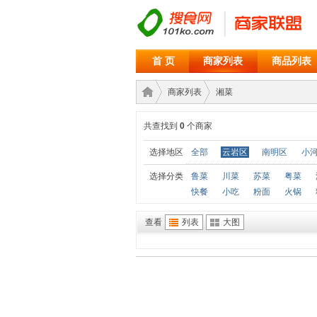
首 页
商家列表
商品列表
商家列表
湘菜
共查找到
0
个商家
商家
›
›
选择地区
全部
云岩区
南明区
小
选择分类
鲁菜
川菜
苏菜
粤菜
快餐
小吃
粉面
火锅
查看
列表
大图
联盟