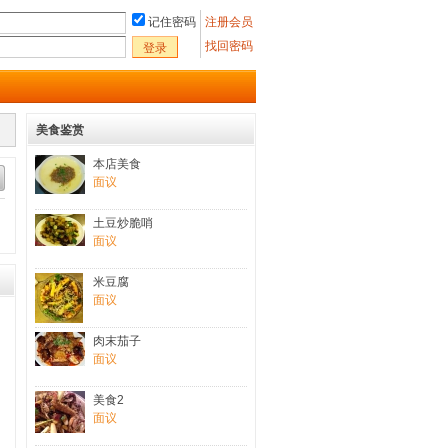
记住密码
注册会员
找回密码
登录
美食鉴赏
本店美食
面议
土豆炒脆哨
面议
米豆腐
面议
肉末茄子
面议
美食2
面议