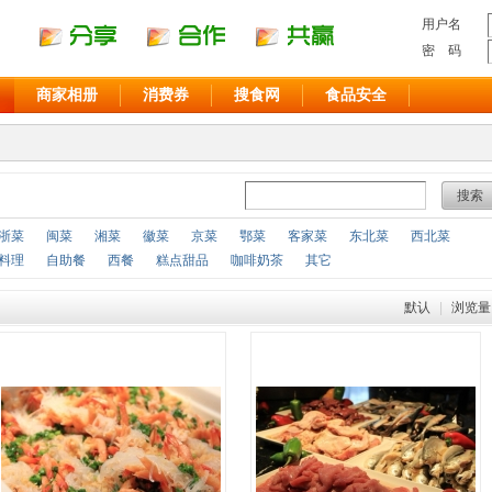
用户名
密 码
商家相册
消费券
搜食网
食品安全
搜索
浙菜
闽菜
湘菜
徽菜
京菜
鄂菜
客家菜
东北菜
西北菜
料理
自助餐
西餐
糕点甜品
咖啡奶茶
其它
默认
|
浏览量