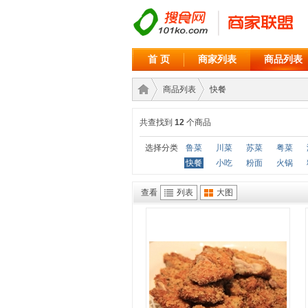
首 页
商家列表
商品列表
商品列表
快餐
共查找到
12
个商品
商家
›
›
选择分类
鲁菜
川菜
苏菜
粤菜
快餐
小吃
粉面
火锅
查看
列表
大图
联盟